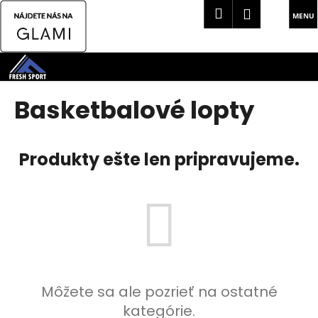
K
Hľadať
Náku
Prihlásen
o
Späť
Späť
košík
š
Prejsť
í
na
Č
k
obsah
o
Basketbalové lopty
p
o
t
Produkty ešte len pripravujeme.
r
e
b
u
j
e
t
Môžete sa ale pozrieť na ostatné
e
kategórie.
n