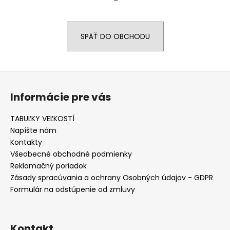
á
j
SPÄŤ DO OBCHODU
s
ť
?
Z
á
Informácie pre vás
p
ä
TABUĽKY VEĽKOSTÍ
HĽADAŤ
t
Napíšte nám
i
Kontakty
e
Všeobecné obchodné podmienky
O
Reklamačný poriadok
d
Zásady spracúvania a ochrany Osobných údajov - GDPR
p
Formulár na odstúpenie od zmluvy
o
r
ú
Kontakt