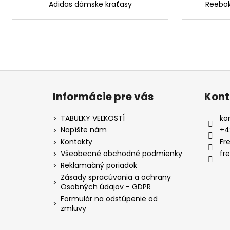
Adidas dámske kraťasy
Reebok
Z
á
Informácie pre vás
Kont
p
ä
TABUĽKY VEĽKOSTÍ
ko
t
Napíšte nám
+4
i
Kontakty
Fr
e
Všeobecné obchodné podmienky
fr
Reklamačný poriadok
Zásady spracúvania a ochrany
Osobných údajov - GDPR
Formulár na odstúpenie od
zmluvy