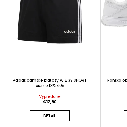
o
d
v
u
k
t
o
v
Adidas dámske kraťasy W E 3S SHORT
Pánska o
čierne DP2405
Vypredané
€17,90
DETAIL