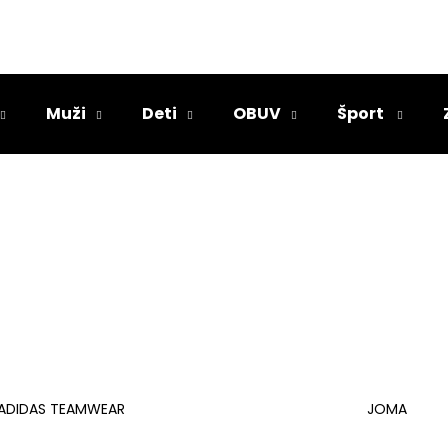
Čo potrebujete nájsť?
Muži
Deti
OBUV
Šport
HĽADAŤ
Odporúčame
ADIDAS TEAMWEAR
JOMA
PÁNSKA OBUV REEBOK WORK N