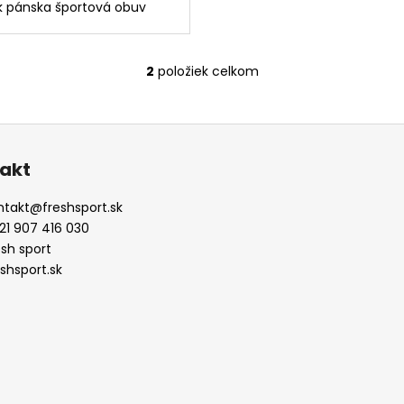
 pánska športová obuv
2
položiek celkom
O
v
l
á
d
akt
a
c
ntakt
@
freshsport.sk
i
21 907 416 030
e
esh sport
p
eshsport.sk
r
v
k
y
v
ý
p