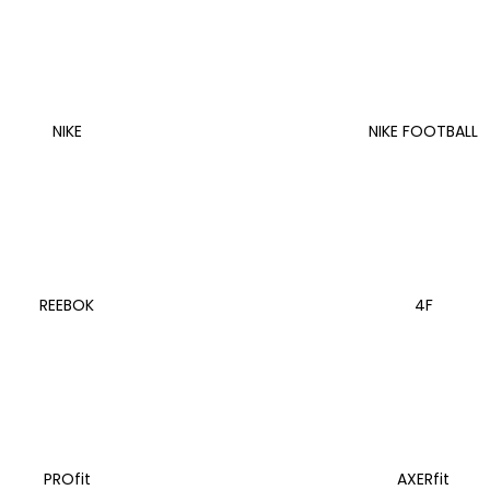
CUSHION 3.0 BIELE BS9523
€32,80
NIKE
NIKE FOOTBALL
REEBOK
4F
PROfit
AXERfit