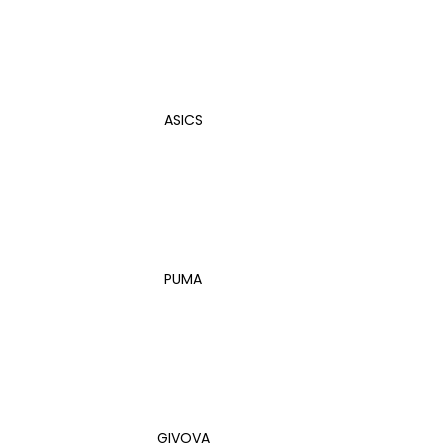
SHORT ČIERNE DP2405
€17,90
ASICS
PUMA
GIVOVA