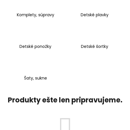
á
j
Komplety, súpravy
Detské plavky
s
ť
?
Detské ponožky
Detské šortky
HĽADAŤ
Šaty, sukne
O
d
Produkty ešte len pripravujeme.
p
o
r
ú