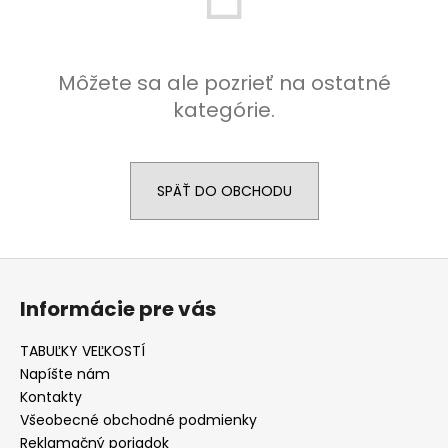
č
a
m
e
Môžete sa ale pozrieť na ostatné
kategórie.
PÁNSKA
OBUV
REEBOK
WORK
SPÄŤ DO OBCHODU
N
CUSHION
3.0
BIELE
BS9523
Z
€32,80
á
Informácie pre vás
p
ä
TABUĽKY VEĽKOSTÍ
t
Napíšte nám
i
Kontakty
e
Všeobecné obchodné podmienky
Reklamačný poriadok