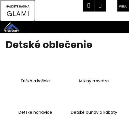
K
Hľadať
Náku
Prihlásen
o
Späť
Späť
košík
š
Prejsť
í
na
Č
k
obsah
o
Detské oblečenie
p
o
t
r
e
Tričká a košele
Mikiny a svetre
b
u
j
e
t
Detské nohavice
Detské bundy a kabáty
e
n