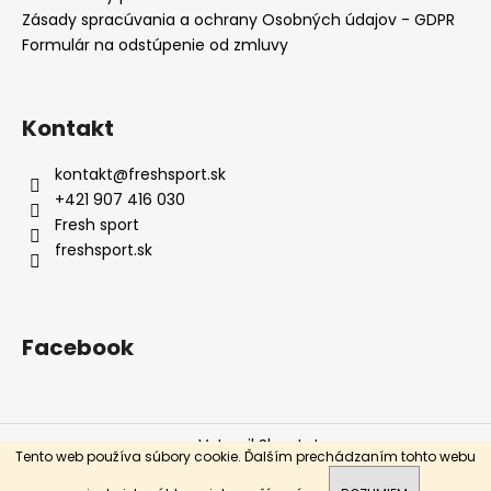
Zásady spracúvania a ochrany Osobných údajov - GDPR
Formulár na odstúpenie od zmluvy
Kontakt
kontakt
@
freshsport.sk
+421 907 416 030
Fresh sport
freshsport.sk
Facebook
Vytvoril Shoptet
Tento web používa súbory cookie. Ďalším prechádzaním tohto webu
Copyright 2026
Fresh sport
. Všetky práva vyhradené.