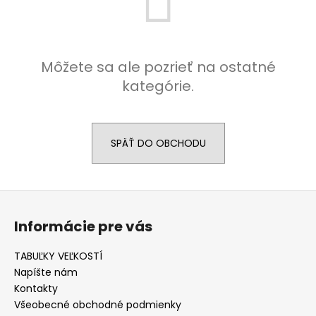
á
j
s
Môžete sa ale pozrieť na ostatné
ť
kategórie.
?
SPÄŤ DO OBCHODU
HĽADAŤ
Z
á
O
Informácie pre vás
p
d
ä
p
TABUĽKY VEĽKOSTÍ
t
o
Napíšte nám
r
i
Kontakty
ú
e
Všeobecné obchodné podmienky