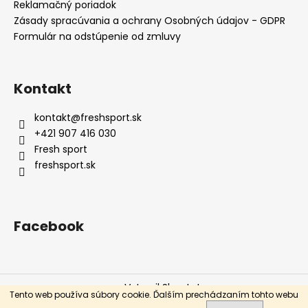
č
Reklamačný poriadok
a
Zásady spracúvania a ochrany Osobných údajov - GDPR
m
Formulár na odstúpenie od zmluvy
e
Kontakt
PÁNSKA
OBUV
REEBOK
kontakt
@
freshsport.sk
WORK
+421 907 416 030
N
CUSHION
Fresh sport
3.0
freshsport.sk
BIELE
BS9523
€32,80
Facebook
Vytvoril Shoptet
Tento web používa súbory cookie. Ďalším prechádzaním tohto webu
Copyright 2026
Fresh sport
. Všetky práva vyhradené.