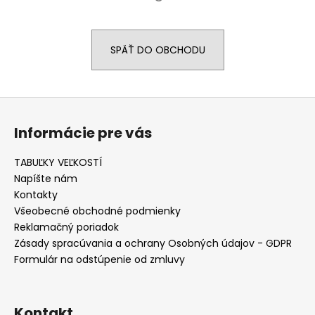
á
j
SPÄŤ DO OBCHODU
s
ť
?
Z
á
Informácie pre vás
p
ä
TABUĽKY VEĽKOSTÍ
HĽADAŤ
t
Napíšte nám
i
Kontakty
e
Všeobecné obchodné podmienky
O
Reklamačný poriadok
d
Zásady spracúvania a ochrany Osobných údajov - GDPR
p
Formulár na odstúpenie od zmluvy
o
r
ú
Kontakt