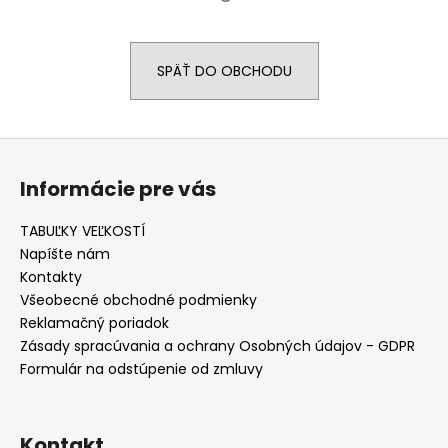
á
j
SPÄŤ DO OBCHODU
s
ť
?
Z
á
Informácie pre vás
p
ä
TABUĽKY VEĽKOSTÍ
HĽADAŤ
t
Napíšte nám
i
Kontakty
e
Všeobecné obchodné podmienky
O
Reklamačný poriadok
d
Zásady spracúvania a ochrany Osobných údajov - GDPR
p
Formulár na odstúpenie od zmluvy
o
r
ú
Kontakt