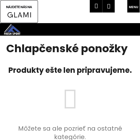
K
Hľadať
Náku
Prihlásen
o
Späť
Späť
košík
š
Prejsť
í
na
Č
k
obsah
o
Chlapčenské ponožky
p
o
t
Produkty ešte len pripravujeme.
r
e
b
u
j
e
t
Môžete sa ale pozrieť na ostatné
e
kategórie.
n