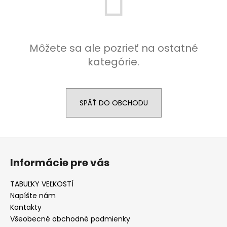
á
j
s
Môžete sa ale pozrieť na ostatné
ť
kategórie.
?
SPÄŤ DO OBCHODU
HĽADAŤ
Z
á
O
Informácie pre vás
p
d
ä
p
TABUĽKY VEĽKOSTÍ
t
o
Napíšte nám
r
i
Kontakty
ú
e
Všeobecné obchodné podmienky