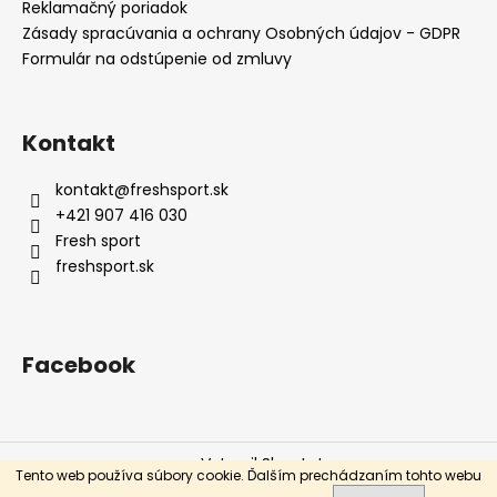
č
Reklamačný poriadok
a
Zásady spracúvania a ochrany Osobných údajov - GDPR
m
Formulár na odstúpenie od zmluvy
e
Kontakt
ADIDAS
DÁMSKE
KRAŤASY
kontakt
@
freshsport.sk
W
+421 907 416 030
E
3S
Fresh sport
SHORT
freshsport.sk
ČIERNE
DP2405
€17,90
Facebook
Vytvoril Shoptet
Tento web používa súbory cookie. Ďalším prechádzaním tohto webu
Copyright 2026
Fresh sport
. Všetky práva vyhradené.