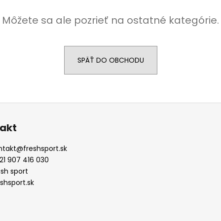
CUSHION 3.0 BIELE BS9523
€32,80
Môžete sa ale pozrieť na ostatné kategórie.
SPÄŤ DO OBCHODU
akt
ntakt
@
freshsport.sk
21 907 416 030
esh sport
eshsport.sk