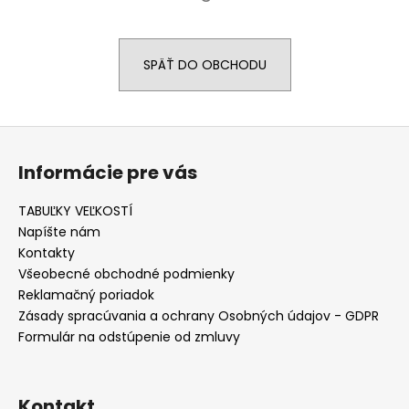
á
j
SPÄŤ DO OBCHODU
s
ť
?
Z
á
Informácie pre vás
p
ä
TABUĽKY VEĽKOSTÍ
HĽADAŤ
t
Napíšte nám
i
Kontakty
e
Všeobecné obchodné podmienky
O
Reklamačný poriadok
d
Zásady spracúvania a ochrany Osobných údajov - GDPR
p
Formulár na odstúpenie od zmluvy
o
r
ú
Kontakt