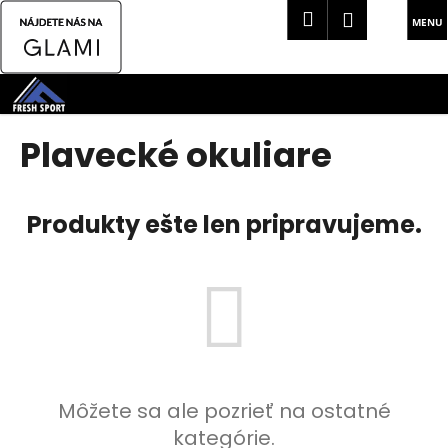
K
Hľadať
Náku
Prihlásen
o
Späť
Späť
košík
š
Prejsť
í
na
Č
k
obsah
o
Plavecké okuliare
p
o
t
Produkty ešte len pripravujeme.
r
e
b
u
j
e
t
Môžete sa ale pozrieť na ostatné
e
kategórie.
n