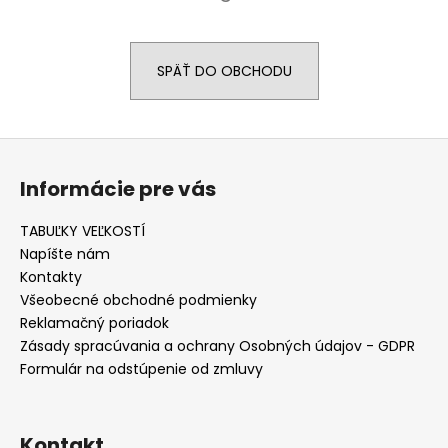
á
j
SPÄŤ DO OBCHODU
s
ť
?
Z
á
Informácie pre vás
p
ä
TABUĽKY VEĽKOSTÍ
HĽADAŤ
t
Napíšte nám
i
Kontakty
e
Všeobecné obchodné podmienky
O
Reklamačný poriadok
d
Zásady spracúvania a ochrany Osobných údajov - GDPR
p
Formulár na odstúpenie od zmluvy
o
r
ú
Kontakt