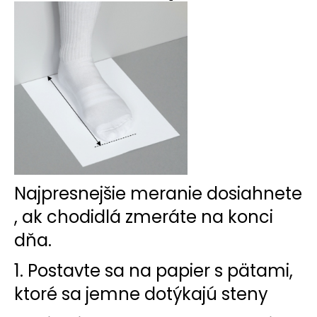
č
a
m
e
PÁNSKA
OBUV
REEBOK
WORK
N
CUSHION
3.0
BIELE
BS9523
Najpresnejšie meranie dosiahnete
€32,80
, ak chodidlá zmeráte na konci
dňa.
1. Postavte sa na papier s pätami,
ktoré sa jemne dotýkajú steny