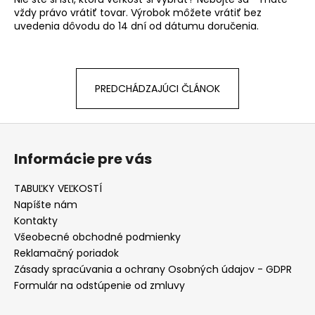
vždy právo vrátiť tovar. Výrobok m
ô
žete vrátiť bez
uvedenia d
ô
vodu do 14 dní od dátumu doručenia.
PREDCHÁDZAJÚCI ČLÁNOK
Z
á
Informácie pre vás
p
ä
TABUĽKY VEĽKOSTÍ
t
Napíšte nám
i
Kontakty
e
Všeobecné obchodné podmienky
Reklamačný poriadok
Zásady spracúvania a ochrany Osobných údajov - GDPR
Formulár na odstúpenie od zmluvy