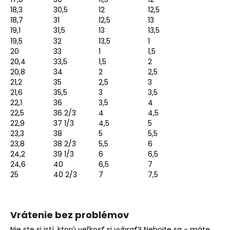
18,3
30,5
12
12,5
18,7
31
12,5
13
19,1
31,5
13
13,5
19,5
32
13,5
1
20
33
1
1,5
20,4
33,5
1,5
2
20,8
34
2
2,5
21,2
35
2,5
3
21,6
35,5
3
3,5
22,1
36
3,5
4
22,5
36 2/3
4
4,5
22,9
37 1/3
4,5
5
23,3
38
5
5,5
23,8
38 2/3
5,5
6
24,2
39 1/3
6
6,5
24,6
40
6,5
7
25
40 2/3
7
7,5
Vrátenie bez problémov
Nie ste si istí, ktorú veľkosť si vybrať? Nebojte sa - máte