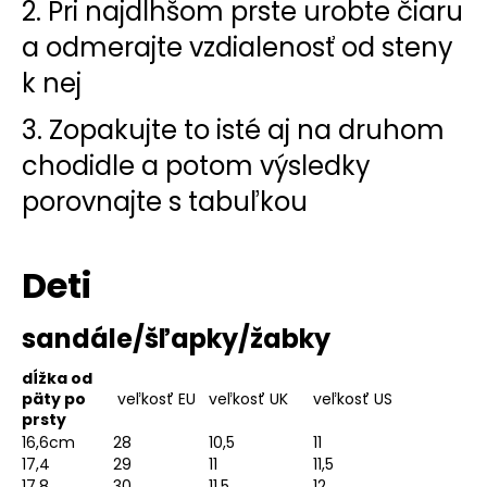
2. Pri najdlhšom prste urobte čiaru
a odmerajte vzdialenosť od steny
k nej
3. Zopakujte to isté aj na druhom
chodidle a potom výsledky
porovnajte s tabuľkou
Deti
sandále/šľapky/žabky
dĺžka od
päty po
veľkosť EU
veľkosť UK
veľkosť US
prsty
16,6cm
28
10,5
11
17,4
29
11
11,5
17,8
30
11,5
12