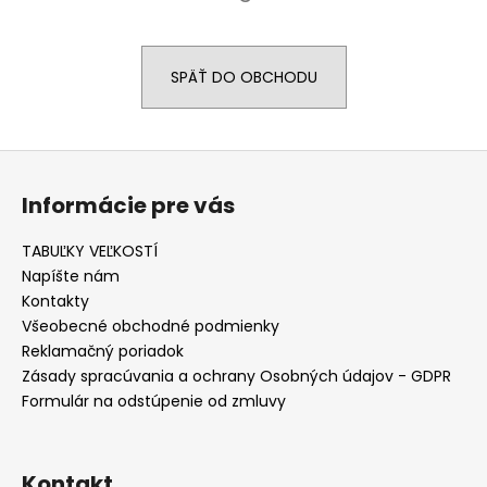
á
j
SPÄŤ DO OBCHODU
s
ť
?
Z
á
Informácie pre vás
p
ä
TABUĽKY VEĽKOSTÍ
HĽADAŤ
t
Napíšte nám
i
Kontakty
e
Všeobecné obchodné podmienky
O
Reklamačný poriadok
d
Zásady spracúvania a ochrany Osobných údajov - GDPR
p
Formulár na odstúpenie od zmluvy
o
r
ú
Kontakt