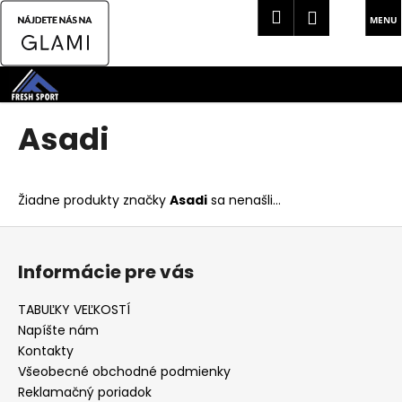
K
Hľadať
Náku
Prihlásen
o
Späť
Späť
košík
š
Prejsť
í
na
Č
k
obsah
o
Asadi
p
o
t
Žiadne produkty značky
Asadi
sa nenašli...
r
Z
e
á
b
Informácie pre vás
p
u
ä
j
TABUĽKY VEĽKOSTÍ
t
e
Napíšte nám
i
t
Kontakty
e
Všeobecné obchodné podmienky
e
Reklamačný poriadok
n