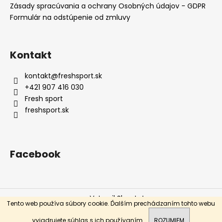
Zásady spracúvania a ochrany Osobných údajov - GDPR
á
Formulár na odstúpenie od zmluvy
j
s
ť
Kontakt
?
kontakt
@
freshsport.sk
+421 907 416 030
Fresh sport
freshsport.sk
HĽADAŤ
Facebook
O
d
p
o
Vytvoril Shoptet
r
Tento web používa súbory cookie. Ďalším prechádzaním tohto webu
ú
Copyright 2026
Fresh sport
. Všetky práva vyhradené.
vyjadrujete súhlas s ich používaním.
ROZUMIEM