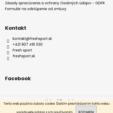
Zásady spracúvania a ochrany Osobných údajov - GDPR
á
Formulár na odstúpenie od zmluvy
j
s
ť
Kontakt
?
kontakt
@
freshsport.sk
+421 907 416 030
Fresh sport
freshsport.sk
HĽADAŤ
Facebook
O
d
p
o
Vytvoril Shoptet
r
Tento web používa súbory cookie. Ďalším prechádzaním tohto webu
ú
Copyright 2026
Fresh sport
. Všetky práva vyhradené.
vyjadrujete súhlas s ich používaním.
ROZUMIEM