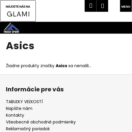
K
Hľadať
Náku
Prihlásen
o
Späť
Späť
košík
š
Prejsť
í
na
Č
k
obsah
o
Asics
p
o
t
Žiadne produkty značky
Asics
sa nenašli...
r
Z
e
á
b
Informácie pre vás
p
u
ä
j
TABUĽKY VEĽKOSTÍ
t
e
Napíšte nám
i
t
Kontakty
e
Všeobecné obchodné podmienky
e
Reklamačný poriadok
n