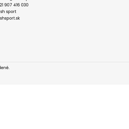
CUSHION 3.0 BIELE BS9523
21 907 416 030
€32,80
esh sport
eshsport.sk
dené.