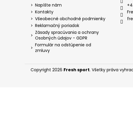
SHORT ČIERNE DP2405
t
Napíšte nám
+4
€17,90
i
Kontakty
Fr
e
Všeobecné obchodné podmienky
fr
Reklamačný poriadok
Zásady spracúvania a ochrany
Osobných údajov - GDPR
Formulár na odstúpenie od
zmluvy
Copyright 2026
Fresh sport
. Všetky práva vyhra