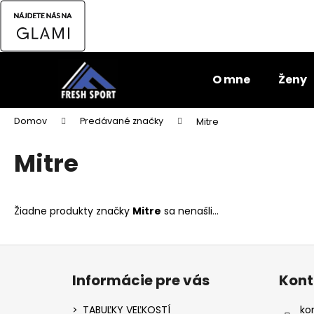
K
o
Späť
Späť
š
do
do
Prejsť
í
na
k
obchodu
obchodu
O mne
Ženy
obsah
Domov
Predávané značky
Mitre
Mitre
Žiadne produkty značky
Mitre
sa nenašli...
Z
á
Informácie pre vás
Kont
p
ADIDAS DÁMSKE KRAŤASY W E 3S
ä
TABUĽKY VEĽKOSTÍ
ko