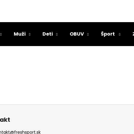
Čo potrebujete nájsť?
Muži
Deti
OBUV
Šport
HĽADAŤ
Odporúčame
akt
PÁNSKA OBUV REEBOK WORK N
ntakt
@
freshsport.sk