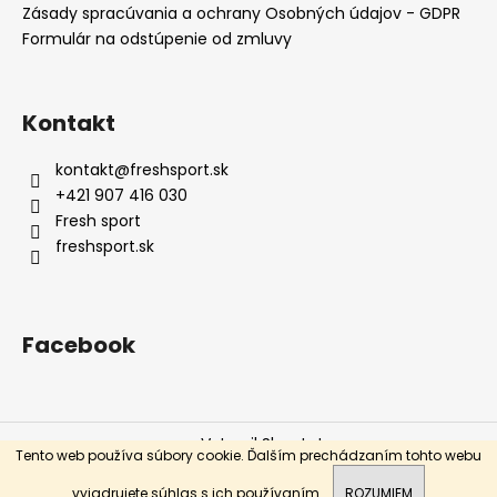
Zásady spracúvania a ochrany Osobných údajov - GDPR
á
Formulár na odstúpenie od zmluvy
j
s
ť
Kontakt
?
kontakt
@
freshsport.sk
+421 907 416 030
Fresh sport
freshsport.sk
HĽADAŤ
Facebook
O
d
p
o
Vytvoril Shoptet
r
Tento web používa súbory cookie. Ďalším prechádzaním tohto webu
ú
Copyright 2026
Fresh sport
. Všetky práva vyhradené.
vyjadrujete súhlas s ich používaním.
ROZUMIEM