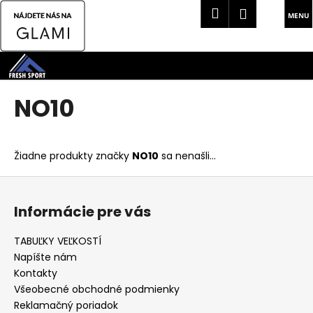
K
Hľadať
Náku
Prihlásen
o
Späť
Späť
košík
š
Prejsť
í
na
Č
k
obsah
o
NO10
p
o
t
Žiadne produkty značky
NO10
sa nenašli...
r
Z
e
á
b
Informácie pre vás
p
u
ä
j
TABUĽKY VEĽKOSTÍ
t
e
Napíšte nám
i
t
Kontakty
e
Všeobecné obchodné podmienky
e
Reklamačný poriadok
n