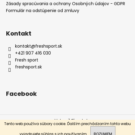
Zásady spracúvania a ochrany Osobných údajov - GDPR
á
Formulár na odstúpenie od zmluvy
j
s
ť
Kontakt
?
kontakt
@
freshsport.sk
+421 907 416 030
Fresh sport
freshsport.sk
HĽADAŤ
Facebook
O
d
p
o
Vytvoril Shoptet
r
Tento web používa súbory cookie. Ďalším prechádzaním tohto webu
ú
Copyright 2026
Fresh sport
. Všetky práva vyhradené.
vyjadrujete súhlas s ich používaním.
ROZUMIEM