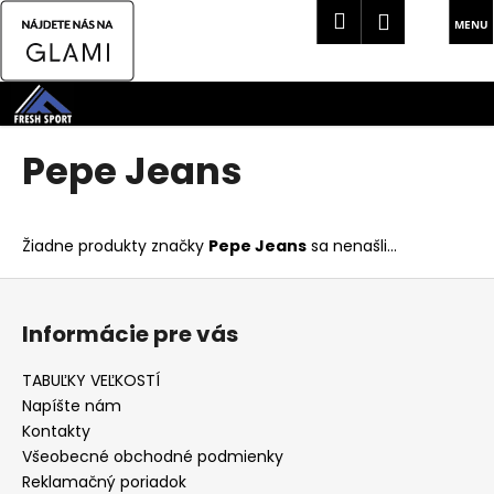
K
Hľadať
Náku
Prihlásen
o
Späť
Späť
košík
š
Prejsť
í
na
Č
k
obsah
o
Pepe Jeans
p
o
t
Žiadne produkty značky
Pepe Jeans
sa nenašli...
r
Z
e
á
b
Informácie pre vás
p
u
ä
j
TABUĽKY VEĽKOSTÍ
t
e
Napíšte nám
i
t
Kontakty
e
Všeobecné obchodné podmienky
e
Reklamačný poriadok
n