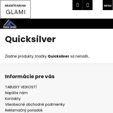
K
Hľadať
Náku
Prihlásen
o
Späť
Späť
košík
š
Prejsť
í
na
Č
k
obsah
o
Quicksilver
p
o
t
Žiadne produkty značky
Quicksilver
sa nenašli...
r
Z
e
á
b
Informácie pre vás
p
u
ä
j
TABUĽKY VEĽKOSTÍ
t
e
Napíšte nám
i
t
Kontakty
e
Všeobecné obchodné podmienky
e
Reklamačný poriadok
n