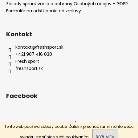
Zásady spracúvania a ochrany Osobných údajov - GDPR
á
Formulár na odstúpenie od zmluvy
j
s
ť
Kontakt
?
kontakt
@
freshsport.sk
+421 907 416 030
Fresh sport
freshsport.sk
HĽADAŤ
Facebook
O
d
p
o
Vytvoril Shoptet
r
Tento web používa súbory cookie. Ďalším prechádzaním tohto webu
ú
Copyright 2026
Fresh sport
. Všetky práva vyhradené.
vyjadrujete súhlas s ich používaním.
ROZUMIEM