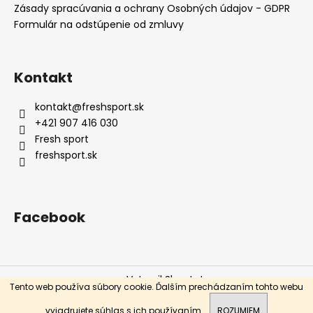
Zásady spracúvania a ochrany Osobných údajov - GDPR
á
Formulár na odstúpenie od zmluvy
j
s
ť
Kontakt
?
kontakt
@
freshsport.sk
+421 907 416 030
Fresh sport
freshsport.sk
HĽADAŤ
Facebook
O
d
p
o
Vytvoril Shoptet
r
Tento web používa súbory cookie. Ďalším prechádzaním tohto webu
ú
Copyright 2026
Fresh sport
. Všetky práva vyhradené.
vyjadrujete súhlas s ich používaním.
ROZUMIEM