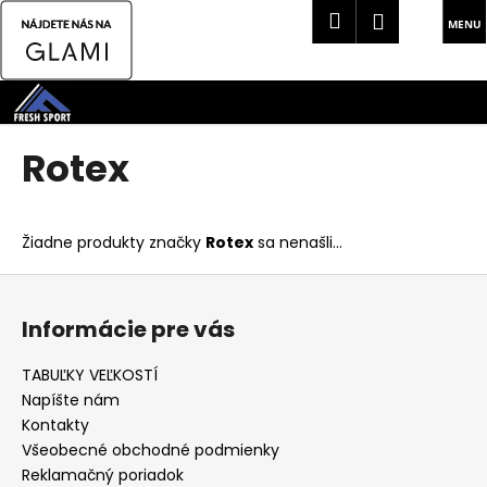
K
Hľadať
Náku
Prihlásen
o
Späť
Späť
košík
š
Prejsť
í
na
Č
k
obsah
o
Rotex
p
o
t
Žiadne produkty značky
Rotex
sa nenašli...
r
Z
e
á
b
Informácie pre vás
p
u
ä
j
TABUĽKY VEĽKOSTÍ
t
e
Napíšte nám
i
t
Kontakty
e
Všeobecné obchodné podmienky
e
Reklamačný poriadok
n