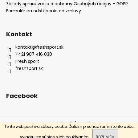
Zásady spracúvania a ochrany Osobných údajov - GDPR
á
Formulár na odstúpenie od zmluvy
j
s
ť
Kontakt
?
kontakt
@
freshsport.sk
+421 907 416 030
Fresh sport
freshsport.sk
HĽADAŤ
Facebook
O
d
p
o
Vytvoril Shoptet
r
Tento web používa súbory cookie. Ďalším prechádzaním tohto webu
ú
Copyright 2026
Fresh sport
. Všetky práva vyhradené.
vyjadrujete súhlas s ich používaním.
ROZUMIEM