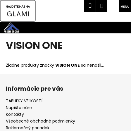
K
Hľadať
Náku
Prihlásen
o
Späť
Späť
košík
š
Prejsť
í
na
Č
k
obsah
o
VISION ONE
p
o
t
Žiadne produkty značky
VISION ONE
sa nenašli...
r
Z
e
á
b
Informácie pre vás
p
u
ä
j
TABUĽKY VEĽKOSTÍ
t
e
Napíšte nám
i
t
Kontakty
e
Všeobecné obchodné podmienky
e
Reklamačný poriadok
n